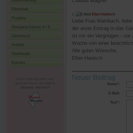
Claudia Wagner
Leseförderung
Bibliothek
1:
Ellen Hanisch
Projekte
Liebe Frau Wambach, liebe 
Übergang Klasse 4 / 5
der erste Eintrag in das G
ist mir ein Vergnügen - vor 
Gästebuch
Woche von einer beachtlich
Anfahrt
Alle guten Wünsche,
Downloads
Ellen Hanisch
Kontakt
Neuer Beitrag
Name*:
E-Mail:
Text*: