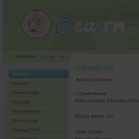
Schrift ändern
Gästebuch
Startseite
Beitrag hinzufügen
Aktuelles
Unsere Schule
2:
Claudia Wagner
Eine schöner Internet-Auft
Schullogo
Wir arbeiten hier
Macht weiter so!
Wir lernen hier
Ganztag (PfdG)
Viele Grüße